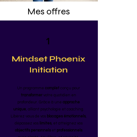
Mes offres
1
Mindset Phoenix
Initiation
Un programme
complet
conçu pour
transformer
votre quotidien en
profondeur. Grâce à une
approche
unique
, alliant psychologie et coaching.
Libérez-vous de vos
blocages émotionnels
,
dépassez vos
limites
, et atteignez vos
objectifs personnels
et
professionnels