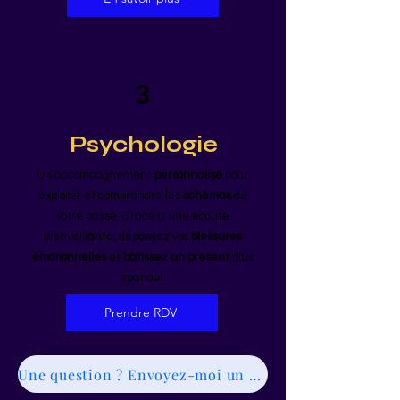
3
Psychologie
Un accompagnement
personnalisé
pour
explorer et comprendre les
schémas
de
votre passé. Grâce à une écoute
bienveillante, dépassez vos
blessures
émotionnelles
et
bâtissez un présent
plus
épanoui.
Prendre RDV
Une question ? Envoyez-moi un message en cliquant ici