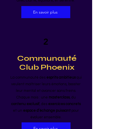
avec clarté, équilibre, et sérénité.
En savoir plus
2
Communauté
Club Phoenix
La communauté des
esprits ambitieux
qui
veulent maîtriser leurs émotions, booster
leur mental et avancer sans freins.
Chaque mois : une
masterclass
, du
contenu exclusif
, des
exercices concrets
et un
espace d’échange puissant
pour
évoluer ensemble.
En savoir plus